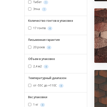
Тибет
1
Этна
1
Количество гонтов в упаковке
17 гонтів
4
Письменная гарантия
20 років
4
Объем в упаковке
2,4 м2
4
Температурный диапазон
от -55С до +110С
4
Вес упаковки
1 кг
4