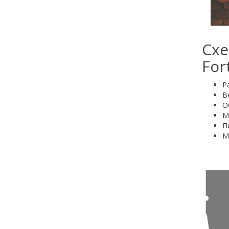
Схе
For
Ра
Ве
О
М
П
М