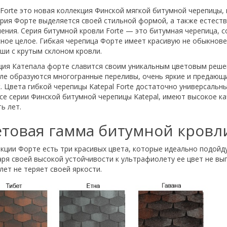
 Forte это новая коллекция Финской мягкой битумной черепицы,
серия Форте выделяется своей стильной формой, а также естес
ния. Серия битумной кровли Forte — это битумная черепица, с
сное целое. Гибкая черепица Форте имеет красивую не обыкнов
ши с крутым склоном кровли.
ция Катепала форте славится своим уникальным цветовым реше
вле образуются многогранные переливы, очень яркие и предающ
. Цвета гибкой черепицы Katepal Forte достаточно универсаль
се серии Финской битумной черепицы Katepal, имеют высокое к
ь лет.
товая гамма битумной кровли 
кции Форте есть три красивых цвета, которые идеально подойду
ря своей высокой устойчивости к ультрафиолету ее цвет не вы
лет не теряет своей яркости.