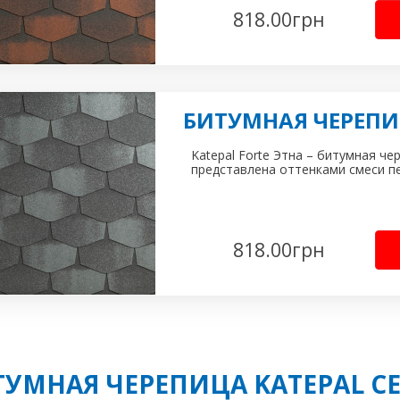
818.00
грн
БИТУМНАЯ ЧЕРЕПИЦ
Katepal Forte Этна – битумная чер
представлена оттенками смеси пе
818.00
грн
ТУМНАЯ ЧЕРЕПИЦА KATEPAL СЕ