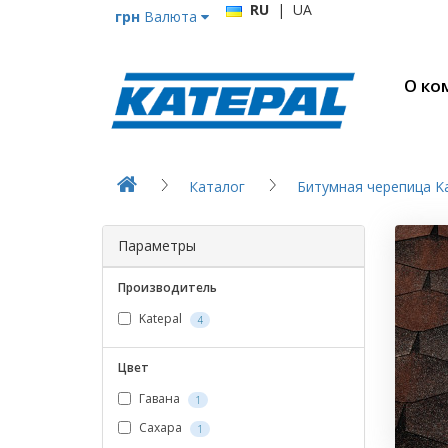
RU
|
UA
грн
Валюта
О ко
Каталог
Битумная черепица Ka
Параметры
Производитель
Katepal
4
Цвет
Гавана
1
Сахара
1