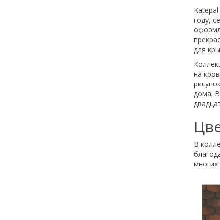
Katepal
году, 
оформле
прекра
для кры
Коллек
на кро
рисунок
дома. В
двадцат
Цве
В колле
благода
многих 