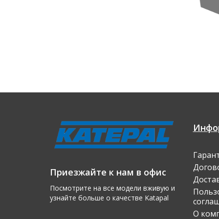
Инфо
Гаран
Догов
Приезжайте к нам в офис
Доста
Посмотрите на все модели вживую и
Польз
узнайте больше о качеcтве Katapal
согла
О ком