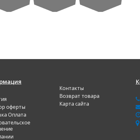
рмация
К
Контакты
Возврат товара
тия
Карта сайта
ор оферты
вка Оплата
овательское
шение
у
пании