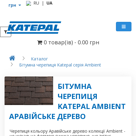
RU
|
UA
грн
0 товар(ів) - 0.00
грн
Каталог
Бітумна черепиця Katepal серія Ambient
БІТУМНА
ЧЕРЕПИЦЯ
KATEPAL AMBIENT
АРАВІЙСЬКЕ ДЕРЕВО
Черепиця кольору Аравійське дерево колекції Ambient -
це унікальна формою гнучка черепиця, що імітує..