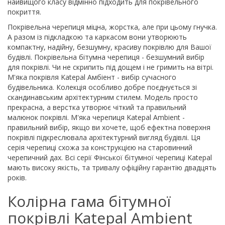
найвищого класу відмінно підходить для покрівельного
покриття.
Покрівельна черепиця міцна, жорстка, але при цьому гнучка.
А разом із підкладкою та каркасом вони утворюють
компактну, надійну, безшумну, красиву покрівлю для Вашої
будівлі. Покрівельна бітумна черепиця - безшумний вибір
для покрівлі. Чи не скрипить під дощем і не гримить на вітрі.
М'яка покрівля Katepal Амбіент - вибір сучасного
будівельника. Колекція особливо добре поєднується зі
скандинавським архітектурним стилем. Модель просто
прекрасна, а верстка утворює чіткий та правильний
малюнок покрівлі. М'яка черепиця Katepal Ambient -
правильний вибір, якщо ви хочете, щоб ефектна поверхня
покрівлі підкреслювала архітектурний вигляд будівлі. Ця
серія черепиці схожа за конструкцією на старовинний
черепичний дах. Всі серії Фінської бітумної черепиці Katepal
мають високу якість, та тривалу офіційну гарантію двадцять
років.
Колірна гама бітумної
покрівлі Katepal Ambient