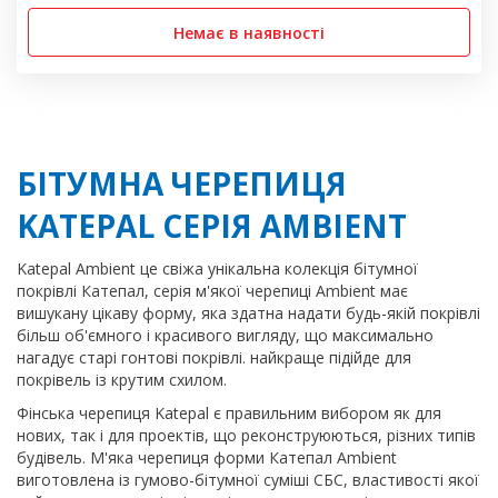
Немає в наявності
БІТУМНА ЧЕРЕПИЦЯ
KATEPAL СЕРІЯ AMBIENT
Katepal Ambient це свіжа унікальна колекція бітумної
покрівлі Катепал, серія м'якої черепиці Ambient має
вишукану цікаву форму, яка здатна надати будь-якій покрівлі
більш об'ємного і красивого вигляду, що максимально
нагадує старі гонтові покрівлі. найкраще підійде для
покрівель із крутим схилом.
Фінська черепиця Katepal є правильним вибором як для
нових, так і для проектів, що реконструюються, різних типів
будівель. М'яка черепиця форми Катепал Ambient
виготовлена ​​із гумово-бітумної суміші СБС, властивості якої