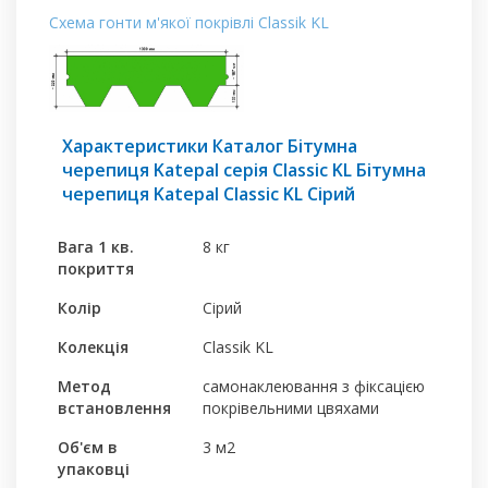
Схема гонти м'якої покрівлі Classik KL
Характеристики Каталог Бітумна
черепиця Katepal серія Classic KL Бітумна
черепиця Katepal Classic KL Сірий
Вага 1 кв.
8 кг
покриття
Колір
Сірий
Колекція
Classik KL
Метод
самонаклеювання з фіксацією
встановлення
покрівельними цвяхами
Об'єм в
3 м2
упаковці