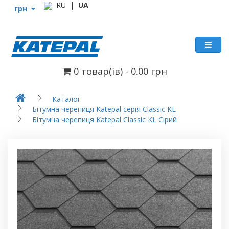
RU
|
UA
грн
0 товар(ів) - 0.00
грн
Каталог
Бітумна черепиця Katepal серія Classic KL
Бітумна черепиця Katepal Classic KL Сірий