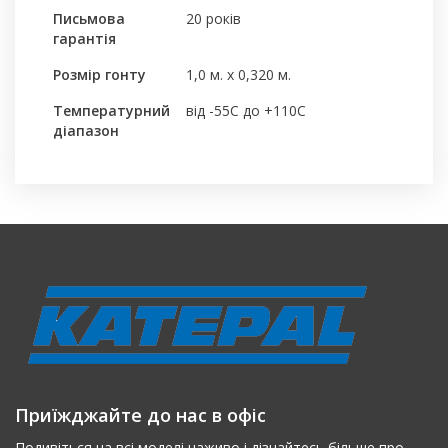
Письмова
20 років
гарантія
Розмір гонту
1,0 м. х 0,320 м.
Температурний
від -55С до +110С
діапазон
Приїжджайте до нас в офіс
Подивіться на всі моделі наживо і дізнайтесь більше про