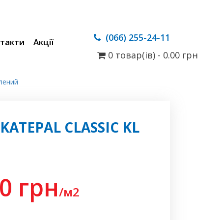
(066) 255-24-11
такти
Акції
0 товар(ів) - 0.00
грн
елений
ATEPAL CLASSIC KL
40
грн
/м2