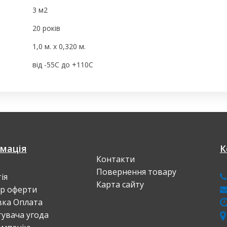
3 м2
20 років
1,0 м. х 0,320 м.
від -55С до +110С
мація
К
Контакти
Повернення товару
ія
Карта сайту
ір оферти
вка Оплата
увача угода
в