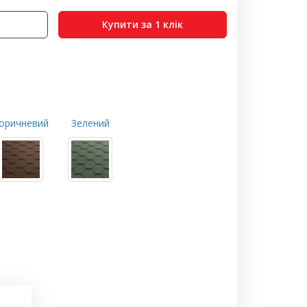
Купити за 1 клiк
оричневий
Зелений