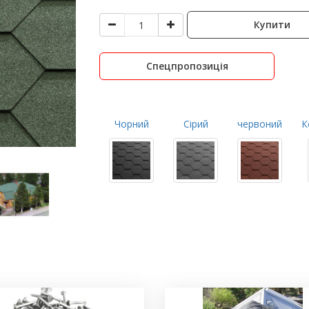
Купити
Спецпропозиція
Чорний
Сірий
червоний
К