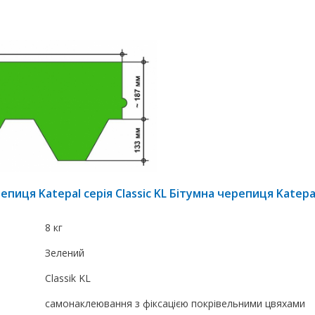
иця Katepal серія Classic KL Бітумна черепиця Katepal
8 кг
Зелений
Classik KL
самонаклеювання з фіксацією покрівельними цвяхами