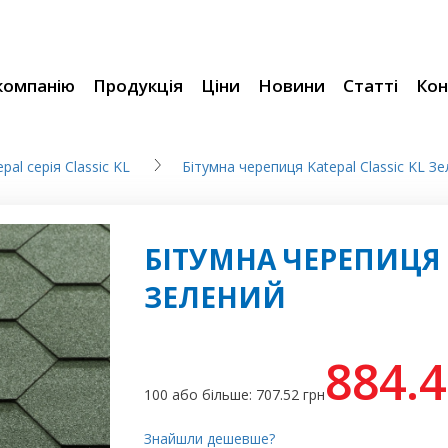
компанію
Продукція
Ціни
Новини
Статті
Кон
al серія Classic KL
Бітумна черепиця Katepal Classic KL З
БІТУМНА ЧЕРЕПИЦЯ K
ЗЕЛЕНИЙ
884.
100 або більше: 707.52
грн
Знайшли дешевше?