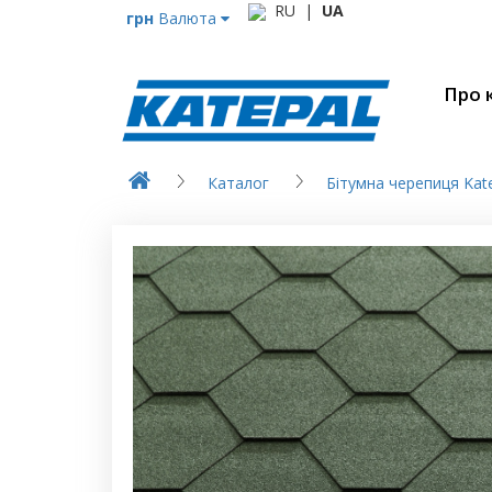
RU
|
UA
грн
Валюта
Про 
Каталог
Бітумна черепиця Katep