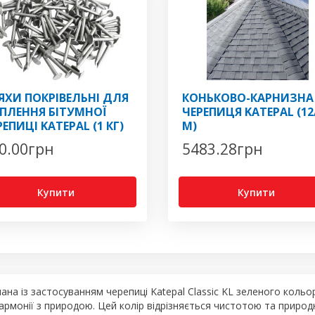
ЯХИ ПОКРІВЕЛЬНІ ДЛЯ
КОНЬКОВО-КАРНИЗНА
ІПЛЕННЯ БІТУМНОЇ
ЧЕРЕПИЦЯ KATEPAL (12
РЕПИЦІ KATEPAL (1 КГ)
М)
0.00
грн
5483.28
грн
Купити
Купити
нана із застосуванням черепиці Katepal Classic KL зеленого коль
рмонії з природою. Цей колір відрізняється чистотою та природ