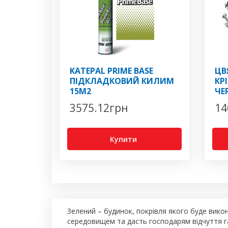
KATEPAL PRIME BASE
ЦВ
ПІДКЛАДКОВИЙ КИЛИМ
КР
15М2
ЧЕ
3575.12
грн
14
Купити
Зелений – будинок, покрівля якого буде вико
середовищем та дасть господарям відчуття га